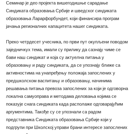
Семинар је део пројекта вишегодишње сарадање
Синдиката образовања Србије и шведског синдиката
образовања Ларарфорбундет, који финансира програм
јачања регионалних капацитета нашег синдиката.
Преко четрдесет учесника, по први пут окупљени поводом
заједничкух тема, имали су прилику да сазнају чиме се
бави наш синдикат и која су актуелна питања у
образовању и раду синдиката, да се упознају ближе са
активностима на унапређењу положаја запослених у
предшколском васпитању и образовању, начинима
решавања питања превоза запослених за који је одговорна
локална самуоправа и методама деловања којима се
показује снага синдиката када располаже одговарајућим
аргументима. Такође су се упознали са радом
представника Синдиката образовања Србије који у
подгрупи при Школској управи брани интересе запослених