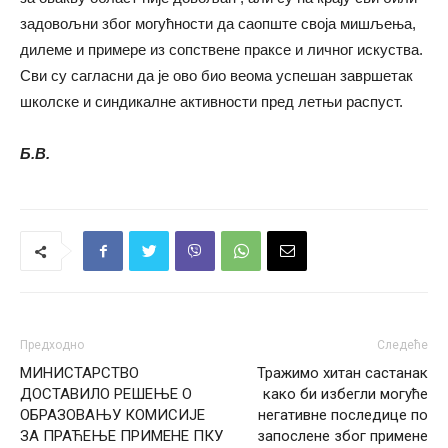
задовољни због могућности да саопште своја мишљења,
дилеме и примере из сопствене праксе и личног искуства.
Сви су сагласни да је ово био веома успешан завршетак
школске и синдикалне активности пред летњи распуст.
Б.В.
Предходно
Следеће
МИНИСТАРСТВО
Тражимо хитан састанак
ДОСТАВИЛО РЕШЕЊЕ О
како би избегли могуће
ОБРАЗОВАЊУ КОМИСИЈЕ
негативне последице по
ЗА ПРАЋЕЊЕ ПРИМЕНЕ ПКУ
запослене због примене