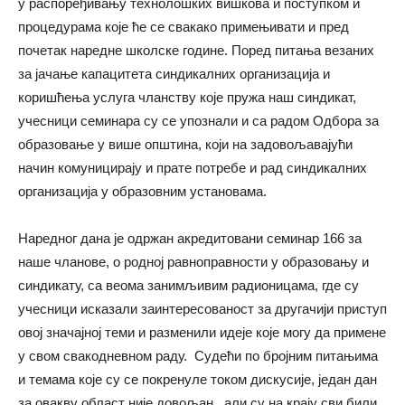
у распоређивању технолошких вишкова и поступком и
процедурама које ће се свакако примењивати и пред
почетак наредне школске године. Поред питања везаних
за јачање капацитета синдикалних организација и
коришћења услуга чланству које пружа наш синдикат,
учесници семинара су се упознали и са радом Одбора за
образовање у више општина, који на задовољавајући
начин комуницирају и прате потребе и рад синдикалних
организација у образовним установама.
Наредног дана је одржан акредитовани семинар 166 за
наше чланове, о родној равноправности у образовању и
синдикату, са веома занимљивим радионицама, где су
учесници исказали заинтересованост за другачији приступ
овој значајној теми и разменили идеје које могу да примене
у свом свакодневном раду. Судећи по бројним питањима
и темама које су се покренуле током дискусије, један дан
за овакву област није довољан , али су на крају сви били