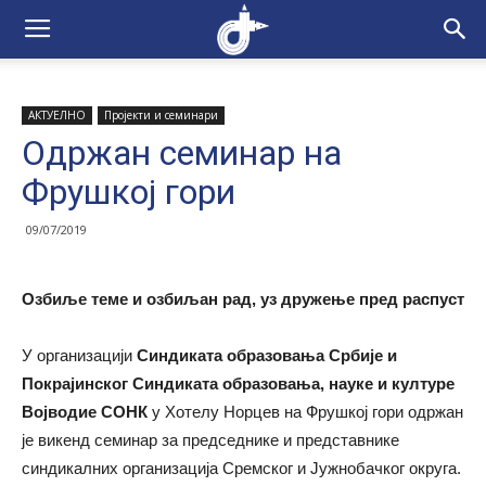
АКТУЕЛНО
Пројекти и семинари
Одржан семинар на
Фрушкој гори
09/07/2019
Озбиље теме и озбиљан рад, уз дружење пред распуст
У организацији
Синдиката образовања Србије и
Покрајинског Синдиката образовања, науке и културе
Војводие СОНК
у Хотелу Норцев на Фрушкој гори одржан
је викенд семинар за председнике и представнике
синдикалних организација Сремског и Јужнобачког округа.