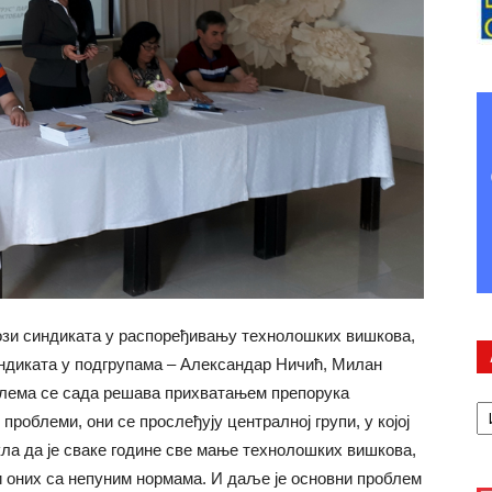
лози синдиката у распоређивању технолошких вишкова,
индиката у подгрупама – Александар Ничић, Милан
блема се сада решава прихватањем препорука
А
проблеми, они се прослеђују централној групи, у којој
акла да је сваке године све мање технолошких вишкова,
 и оних са непуним нормама. И даље је основни проблем