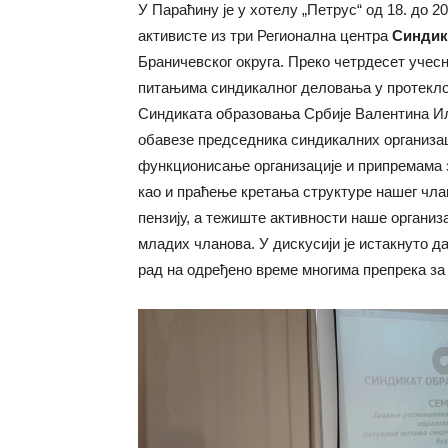
У Параћину је у хотелу „Петрус“ од 18. до 2
активисте из три Регионална центра
Синдик
Браничевског округа. Преко четрдесет учес
питањима синдикалног деловања у протеклом
Синдиката образовања Србије Валентина И
обавезе председника синдикалних организац
функционисање организације и припремама з
као и праћење кретања структуре нашег чла
пензију, а тежиште активности наше организ
младих чланова. У дискусији је истакнуто да
рад на одређено време многима препрека за