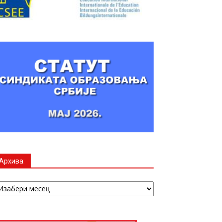
Архива:
рхива: