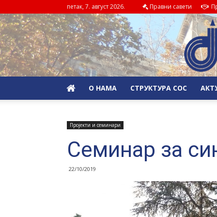
петак, 7. август 2026.
Правни савети
Пр
О НАМА
СТРУКТУРА СОС
АКТ
Пројекти и семинари
Семинар за си
22/10/2019