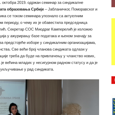
0. октобра 2019. одржан семинар за синдикалне
ата образовања Србије
– Јабланичког, Поморавског и
ника се током семинара упознало са актуелним
 периоду, о чему их је обавестила председница
лић. Секретар СОС Миодраг Камперелић је изложио
ија у ажурирању базе података и њеном значају за
а предстојеће изборе у синдикалним организацијама,
нства. Све већи број чланова синдиката одлази у
ације треба да буде на привлачењу у чланство нових,
 је већина младих у несигурном радном статусу и да је
 укључивање у рад синдиката.