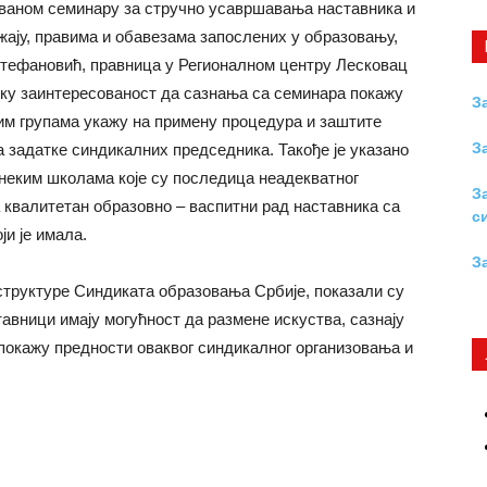
ваном семинару за стручно усавршавања наставника и
жају, правима и обавезама запослених у образовању,
Стефановић, правница у Регионалном центру Лесковац
ику заинтересованост да сазнања са семинара покажу
З
им групама укажу на примену процедура и заштите
З
 задатке синдикалних председника. Такође је указано
неким школама које су последица неадекватног
З
а квалитетан образовно – васпитни рад наставника са
с
ји је имала.
З
структуре Синдиката образовања Србије, показали су
тавници имају могућност да размене искуства, сазнају
покажу предности оваквог синдикалног организовања и