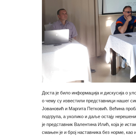
Доста је било информација и дискусија о у
о чему су известили представници нашег с
Јовановић и Маргита Петковић. Већина про
подгрупа, а уколико и даље остају нерешени 
је представник Валентина Илић, која је ист
смањен је и број наставника без норме, као