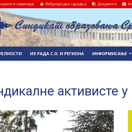
ојекти и семинари
Међународна сарадња
Документа
Фо
УЕЛНОСТИ
ИЗ РАДА С.О. И РЕГИОНА
ИНФОРМИСАЊЕ
Синдикат
ндикалне активисте у
образовања