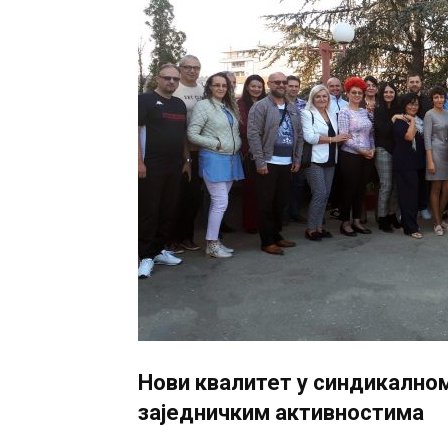
Нови квалитет у синдикалном
заједничким активностима