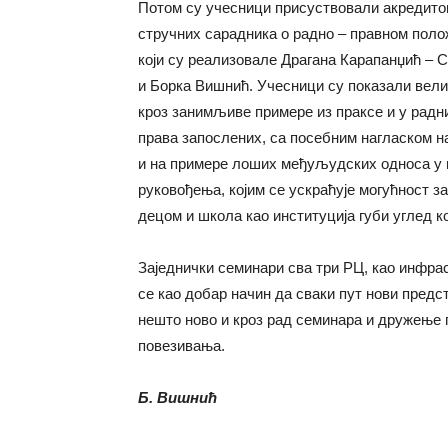
Потом су учесници присуствовали акредито
стручних сарадника о радно – правном поло
који су реализовале Драгана Карапанџић – 
и Борка Вишнић. Учесници су показали вел
кроз занимљиве примере из праксе и у радн
права запослених, са посебним нагласком на
и на примере лоших међуљудских односа у 
руковођења, којим се ускраћује могућност з
децом и школа као институција губи углед ко
Заједнички семинари сва три РЦ, као инфра
се као добар начин да сваки пут нови предс
нешто ново и кроз рад семинара и дружење 
повезивања.
Б. Вишнић