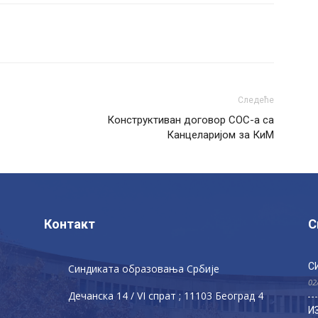
Следеће
Конструктиван договор СОС-а са
Канцеларијом за КиМ
Контакт
С
С
Синдиката образовања Србије
02
Дечaнскa 14 / VI спрат ; 11103 Београд 4
И