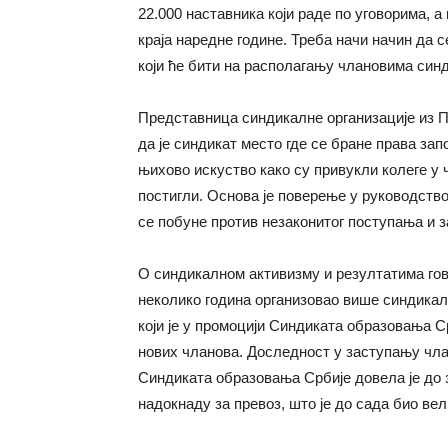
22.000 наставника који раде по уговорима,
краја наредне године. Треба начи начин да 
који ће бити на располагању члановима синди
Представница синдикалне организације из 
да је синдикат место где се бране права зап
њихово искуство како су привукли колеге у ч
постигли. Основа је поверење у руководство
се побуне против незаконитог поступања и 
О синдикалном активизму и резултатима гово
неколико година организовао више синдикалн
који је у промоцији Синдиката образовања 
нових чланова. Доследност у заступању чла
Синдиката образовања Србије довела је до 
надокнаду за превоз, што је до сада био ве