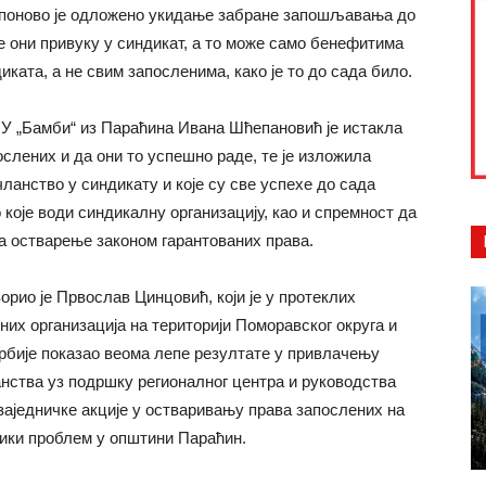
 а поново је одложено укидање забране запошљавања до
се они привуку у синдикат, а то може само бенефитима
ката, а не свим запосленима, како је то до сада било.
ПУ „Бамби“ из Параћина Ивана Шћепановић је истакла
ослених и да они то успешно раде, те је изложила
ланство у синдикату и које су све успехе до сада
 које води синдикалну организацију, као и спремност да
за остварење законом гарантованих права.
рио је Првослав Цинцовић, који је у протеклих
их организација на територији Поморавског округа и
Србије показао веома лепе резултате у привлачењу
нства уз подршку регионалног центра и руководства
заједничке акције у остваривању права запослених на
лики проблем у општини Параћин.