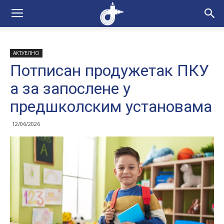
АКТУЕЛНО
Потписан продужетак ПКУ
а за запослене у
предшколским установама
12/06/2026