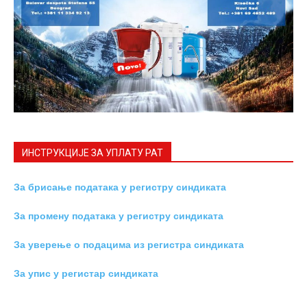
ИНСТРУКЦИЈE ЗА УПЛАТУ РАТ
За брисање података у регистру синдиката
За промену података у регистру синдиката
За уверење о подацима из регистра синдиката
За упис у регистар синдиката