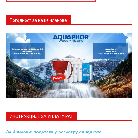
Погодност за наше чланове
ИНСТРУКЦИЈE ЗА УПЛАТУ РАТ
За брисање података у регистру синдиката