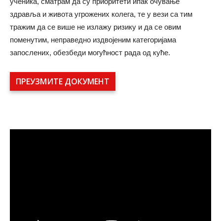
ученика, сматрам да су приоритети ипак очување
здравља и живота угрожених колега, те у вези са тим
тражим да се више не излажу ризику и да се овим
поменутим, неправедно издвојеним категоријама
запослених, обезбеди могућност рада од куће.
ПРЕУЗМИТЕ ДОКУМЕНТ