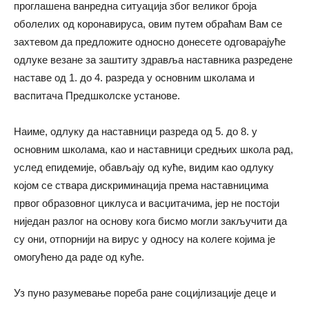
проглашена ванредна ситуација због великог броја
оболелих од коронавируса, овим путем обраћам Вам се
захтевом да предложите односно донесете одговарајуће
одлуке везане за заштиту здравља наставника разредене
наставе од 1. до 4. разреда у основним школама и
васпитача Предшколске установе.
Наиме, одлуку да наставници разреда од 5. до 8. у
основним школама, као и наставници средњих школа рад,
услед епидемије, обављају од куће, видим као одлуку
којом се ствара дискриминација према наставницима
првог образовног циклуса и васџитачима, јер не постоји
ниједан разлог на основу кога бисмо могли закључити да
су они, отпорнији на вирус у односу на колеге којима је
омогућено да раде од куће.
Уз пуно разумевање пореба ране социјлизације деце и