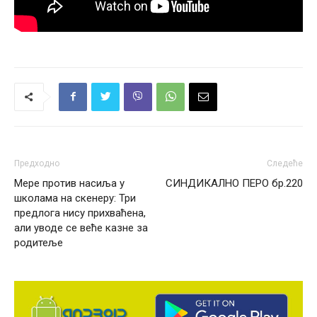
Предходно
Следеће
Мере против насиља у
СИНДИКАЛНО ПЕРО бр.220
школама на скенеру: Три
предлога нису прихваћена,
али уводе се веће казне за
родитеље