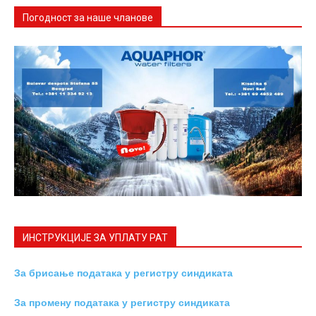
Погодност за наше чланове
ИНСТРУКЦИЈE ЗА УПЛАТУ РАТ
За брисање података у регистру синдиката
За промену података у регистру синдиката