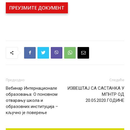
ПРЕУЗМИТЕ ДОКУМЕНТ
Предходно
Следеће
Вебинар Интернационале
ИЗВЕШТАЈ СА САСТАНКА У
образовања: О поновном
МПНТР ОД
отварању школа и
20.05.2020.ГОДИНЕ
образовних институција –
кључно је поверење