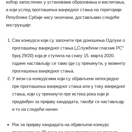
избор запослених у установама образовања и васпитања,
а који услед проглашења ванредног стања на територији
Републике Србије нису окончани, достављамо следеће
инструкције:
Сви конкурси који су започети пре доношења Одлуке о
проглашењу ванредног стања („Службени гласник РС“
број 29/20) која је ступила на снагу 15. марта 2020.
године настављају се тамо где су прекинути, у моменту
проглашења ванредног стања.
У вези са конкурсима који су објављени непосредно
пре проглашења ванредног стања или у току ванредног
стања, који су прекинути пре истека рока који је
предвиђен за пријаву кандидата, такође се настављају
и то на следећи начин:
Рок за пријаву кандидата на објављени конкурс