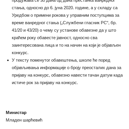
продужава се 30 дана од дана престанка ванредног
стања, односно до 6. јуна 2020. године, а у складу са
Уредбом о примени рокова у управним поступцима за
време ванредног стања („Службени гласник РС“, бр.
41/20 и 43/20) о чему су установе обавезне да у што
краћем року обавесте јавност, односно сва
заинтересована лица и то на начин на који је објављен
конкурс.
У тексту поменутог обавештења, школе ће поред
објављивања информације о броју преосталих дана за
пријаву на конкурс, обавезно навести тачан датум када
истиче рок за пријаву на конкурс.
Министар
Младен шарћевић