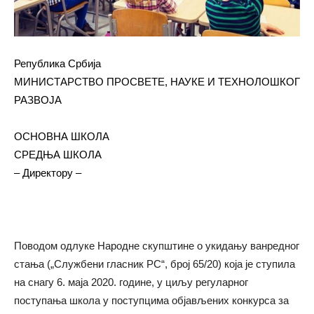
Република Србија
МИНИСТАРСТВО ПРОСВЕТЕ, НАУКЕ И ТЕХНОЛОШКОГ
РАЗВОЈА
ОСНОВНА ШКОЛА
СРЕДЊА ШКОЛА
– Директору –
Поводом одлуке Народне скупштине о укидању ванредног
стања („Службени гласник РС“, број 65/20) која је ступила
на снагу 6. маја 2020. године, у циљу регуларног
поступања школа у поступцима објављених конкурса за