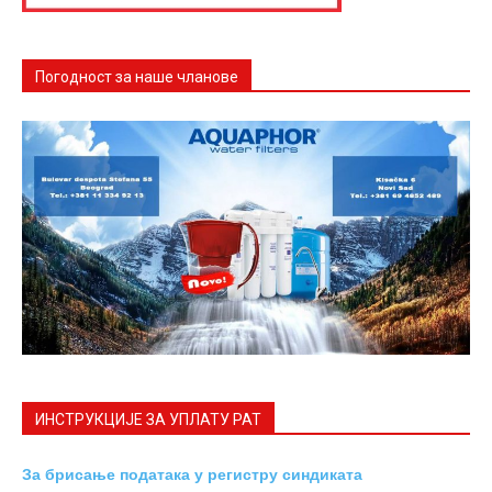
Погодност за наше чланове
ИНСТРУКЦИЈE ЗА УПЛАТУ РАТ
За брисање података у регистру синдиката