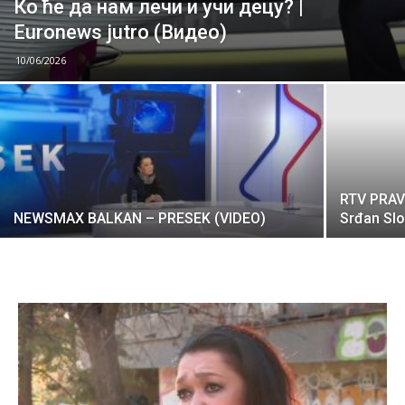
Ко ће да нам лечи и учи децу? |
Euronews jutro (Видео)
10/06/2026
RTV PRAVI
NEWSMAX BALKAN – PRESEK (VIDEO)
Srđan Slo