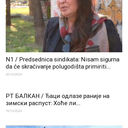
N1 / Predsednica sindikata: Nisam sigurna
da će skraćivanje polugodišta primiriti...
20/12/2024
РТ БАЛКАН / Ђаци одлазе раније на
зимски распуст: Хоће ли...
19/12/2024