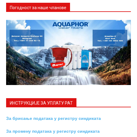
Погодност за наше чланове
ИНСТРУКЦИЈE ЗА УПЛАТУ РАТ
За брисање података у регистру синдиката
За промену података у регистру синдиката