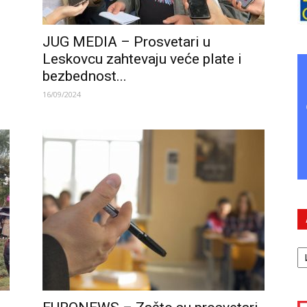
JUG MEDIA – Prosvetari u
Leskovcu zahtevaju veće plate i
bezbednost...
16/09/2024
А