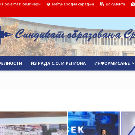
Пројекти и семинари
Међународна сарадња
Документа
УЕЛНОСТИ
ИЗ РАДА С.О. И РЕГИОНА
ИНФОРМИСАЊЕ
Синдикат
образовања