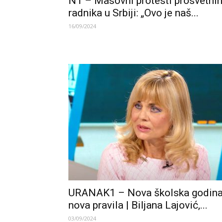
N1 – Masovni protesti prosvetni
radnika u Srbiji: „Ovo je naš...
16/09/2024
URANAK1 – Nova školska godina
nova pravila | Biljana Lajović,...
03/09/2024