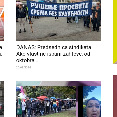
a
DANAS: Predsednica sindikata –
,
Ako vlast ne ispuni zahteve, od
oktobra...
20/09/2024