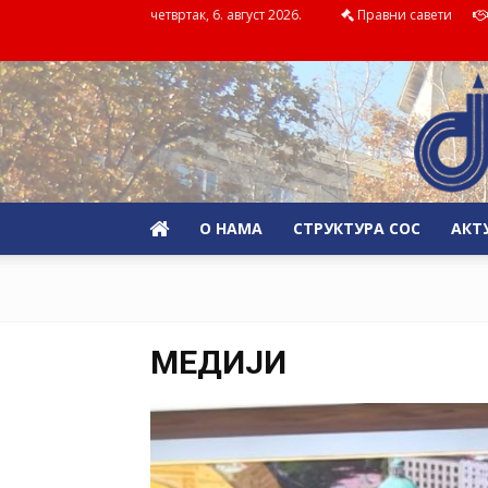
четвртак, 6. август 2026.
Правни савети
О НАМА
СТРУКТУРА СОС
АКТ
МЕДИЈИ