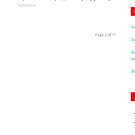
03/09/2024
З
Page 2 of 11
З
З
с
З