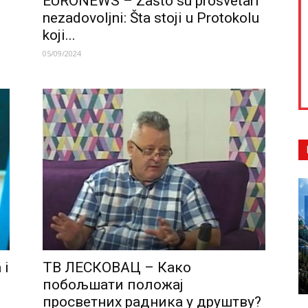
h
EURONEWS – Zašto su prosvetari
nezadovoljni: Šta stoji u Protokolu
koji...
05/09/2024
 i
ТВ ЛЕСКОВАЦ – Како
побољшати положај
просветних радника у друштву?