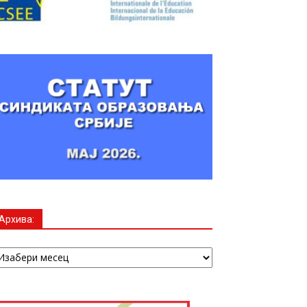
Архива:
рхива: