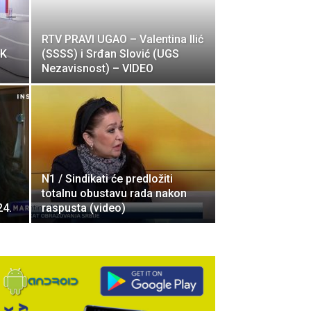
RTV PRAVI UGAO – Valentina Ilić
EK
(SSSS) i Srđan Slović (UGS
Nezavisnost) – VIDEO
N1 / Sindikati će predložiti
totalnu obustavu rada nakon
24.
raspusta (video)